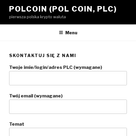
Przejdź
POLCOIN (POL COIN, PLC)
do
pierwsza polska krypto waluta
treści
Menu
SKONTAKTUJ SIĘ Z NAMI
Twoje imie/login/adres PLC (wymagane)
Twój email (wymagane)
Temat