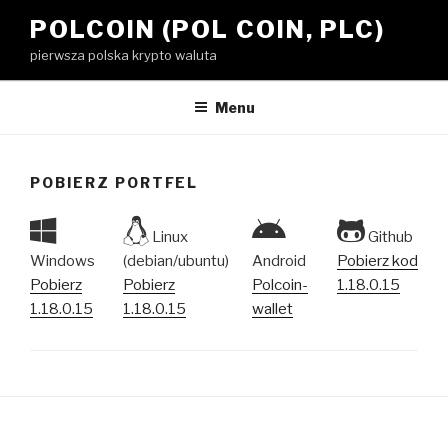
Przejdź
POLCOIN (POL COIN, PLC)
do
pierwsza polska krypto waluta
treści
Menu
POBIERZ PORTFEL
Linux
Github
Windows
(debian/ubuntu)
Android
Pobierz kod
Pobierz
Pobierz
Polcoin-
1.18.0.15
1.18.0.15
1.18.0.15
wallet